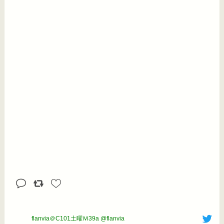
flanvia＠C101土曜Ｍ39a @flanvia