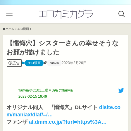
ホーム
エロ漫画
【懺悔穴】シスターさんの幸せそうな
お顔が描けました
広告
2023年2月26日
エロ漫画
flanvia
flanvia＠C101土曜Ｍ39a @flanvia
2023-02-15 19:49
オリジナル同人　『懺悔穴』DLサイト
dlsite.co
m/maniax/dlaf/=/
…
ファンザ
al.dmm.co.jp/?lurl=https%3A
…