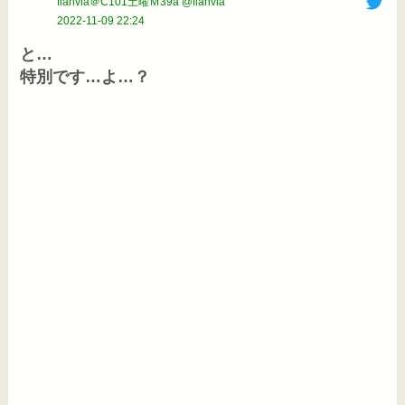
flanvia＠C101土曜Ｍ39a @flanvia
2022-11-09 22:24
と…

特別です…よ…？