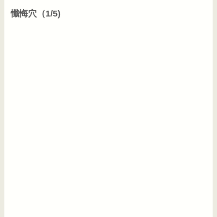
懺悔穴（1/5)