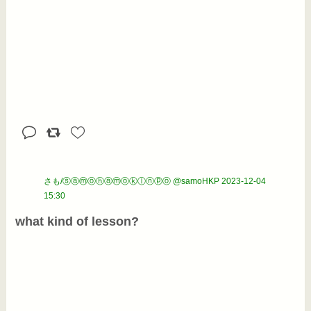
さも/ⓢⓐⓜⓞⓗⓐⓜⓞⓚⓛⓝⓟⓞ @samoHKP
2023-12-04
15:30
what kind of lesson?