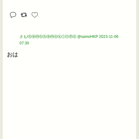
さも/ⓢⓐⓜⓞⓗⓐⓜⓞⓚⓛⓝⓟⓞ @samoHKP
2023-11-06
07:30
おは