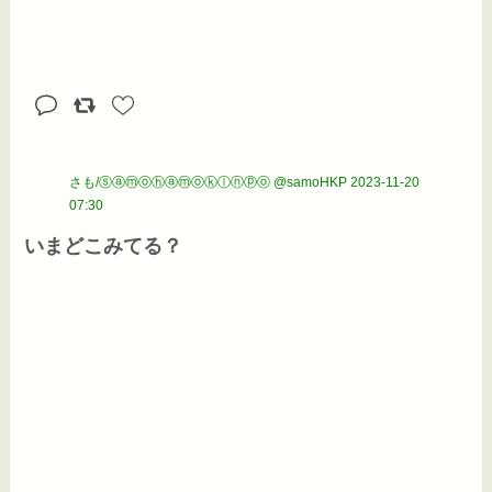
さも/ⓢⓐⓜⓞⓗⓐⓜⓞⓚⓛⓝⓟⓞ @samoHKP
2023-11-20
07:30
いまどこみてる？