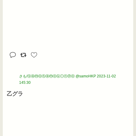
さも/ⓢⓐⓜⓞⓗⓐⓜⓞⓚⓛⓝⓟⓞ @samoHKP
2023-11-02
145:30
乙グラ