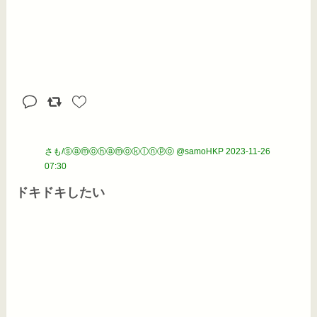
さも/ⓢⓐⓜⓞⓗⓐⓜⓞⓚⓛⓝⓟⓞ @samoHKP
2023-11-26
07:30
ドキドキしたい