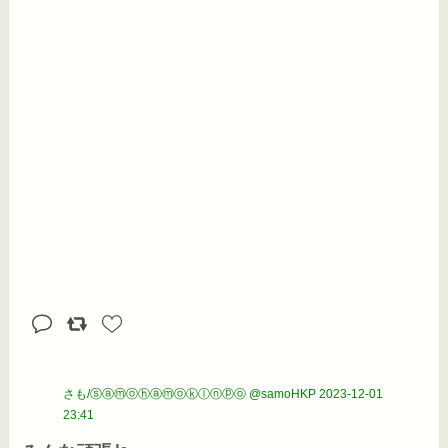
さも/ⓢⓐⓜⓞⓗⓐⓜⓞⓚⓛⓝⓟⓞ @samoHKP
2023-12-01
23:41