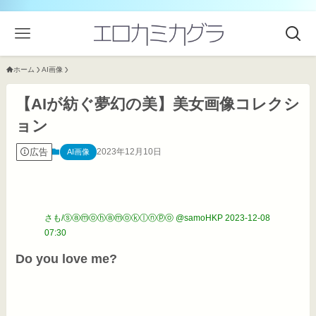
ホーム
AI画像
【AIが紡ぐ夢幻の美】美女画像コレクシ
ョン
広告
2023年12月10日
AI画像
さも/ⓢⓐⓜⓞⓗⓐⓜⓞⓚⓛⓝⓟⓞ @samoHKP
2023-12-08
07:30
Do you love me?