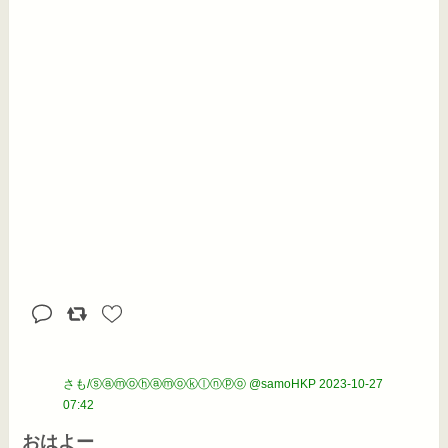
さも/ⓢⓐⓜⓞⓗⓐⓜⓞⓚⓛⓝⓟⓞ @samoHKP
2023-10-27
07:42
おはよー
