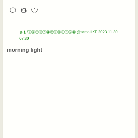
さも/ⓢⓐⓜⓞⓗⓐⓜⓞⓚⓛⓝⓟⓞ @samoHKP
2023-11-30
07:30
morning light