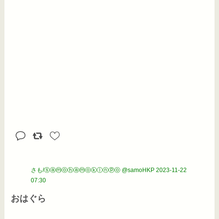
さも/ⓢⓐⓜⓞⓗⓐⓜⓞⓚⓛⓝⓟⓞ @samoHKP
2023-11-22
07:30
おはぐら