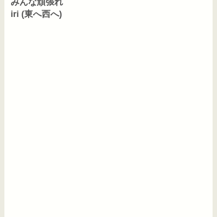
みんな頑張れ

iri (東へ西へ)