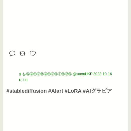
さも/ⓢⓐⓜⓞⓗⓐⓜⓞⓚⓛⓝⓟⓞ @samoHKP
2023-10-16
18:00
#stablediffusion #AIart #LoRA #AIグラビア