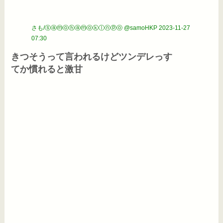
さも/ⓢⓐⓜⓞⓗⓐⓜⓞⓚⓛⓝⓟⓞ @samoHKP
2023-11-27
07:30
きつそうって言われるけどツンデレっす

てか慣れると激甘