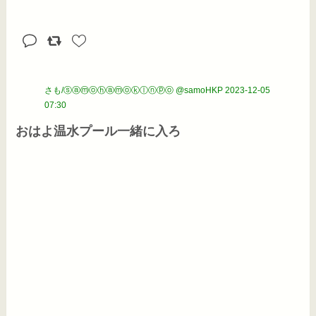
さも/ⓢⓐⓜⓞⓗⓐⓜⓞⓚⓛⓝⓟⓞ @samoHKP
2023-12-05
07:30
おはよ温水プール一緒に入ろ