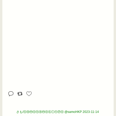
さも/ⓢⓐⓜⓞⓗⓐⓜⓞⓚⓛⓝⓟⓞ @samoHKP
2023-11-14