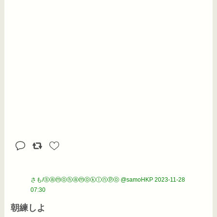
さも/ⓢⓐⓜⓞⓗⓐⓜⓞⓚⓛⓝⓟⓞ @samoHKP
2023-11-28
07:30
朝練しよ