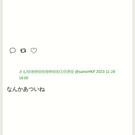
さも/ⓢⓐⓜⓞⓗⓐⓜⓞⓚⓛⓝⓟⓞ @samoHKP
2023-11-28
18:00
なんかあついね