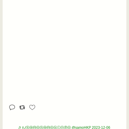
さも/ⓢⓐⓜⓞⓗⓐⓜⓞⓚⓛⓝⓟⓞ @samoHKP
2023-12-06