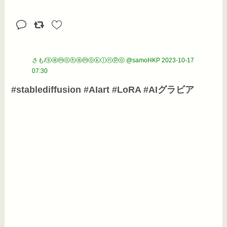
さも/ⓢⓐⓜⓞⓗⓐⓜⓞⓚⓛⓝⓟⓞ @samoHKP
2023-10-17
07:30
#stablediffusion #AIart #LoRA #AIグラビア