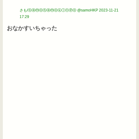
さも/ⓢⓐⓜⓞⓗⓐⓜⓞⓚⓛⓝⓟⓞ @samoHKP
2023-11-21
17:29
おなかすいちゃった