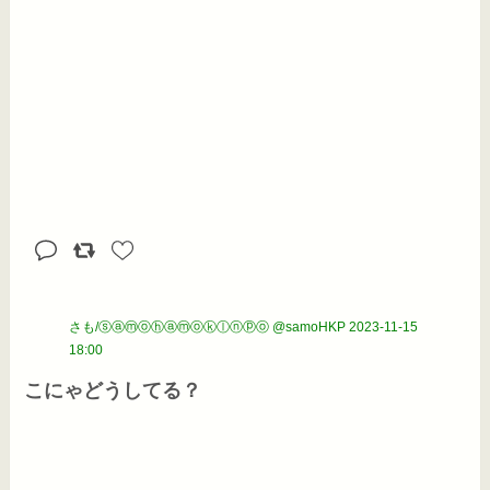
さも/ⓢⓐⓜⓞⓗⓐⓜⓞⓚⓛⓝⓟⓞ @samoHKP
2023-11-15
18:00
こにゃどうしてる？