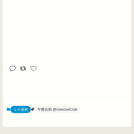
エロ漫画
牛蟹合戦 @cowcowCrab