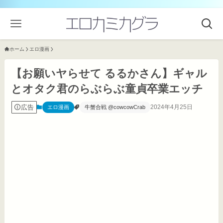
ホーム
エロ漫画
【お願いヤらせて るるかさん】ギャル
とオタク君のらぶらぶ童貞卒業エッチ
広告
2024年4月25日
エロ漫画
牛蟹合戦 @cowcowCrab