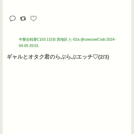
牛蟹合戦🔞C103 1日目 西地区 た-02a @cowcowCrab
2024-
04-05 20:01
ギャルとオタク君のらぶらぶエッチ♡(2/3)