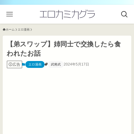
ホーム
エロ漫画
【弟スワップ】姉同士で交換したら食
われたお話
広告
2024年5月17日
エロ漫画
武将武