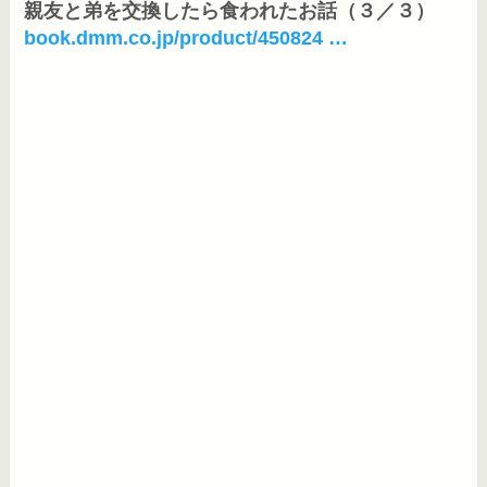
book.dmm.co.jp/product/450824 …