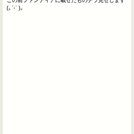
この前ファンティアに載せたものチラ見せします
(꜆ ˙-˙ )꜆