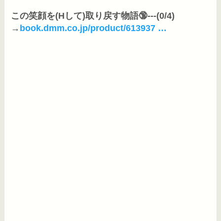
この笑顔を(Hして)取り戻す物語🔞---(0/4)

→
book.dmm.co.jp/product/613937 …