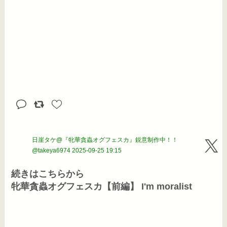
日崖タケ@『牝華貪蟲オグフェスカ』鋭意制作中！！
@takeya6974
2025-09-25 19:15
続きはこちらから

牝華貪蟲オグフェスカ【前編】 I'm moralist