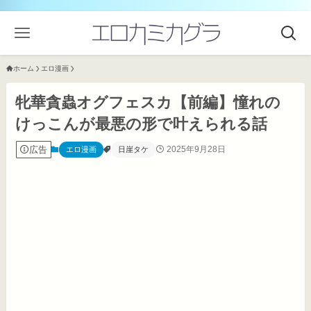
ホーム
エロ漫画
牝華貪蟲オグフェスカ【前編】憧れの
けっこんが最悪の形で叶えられる話
広告
2025年9月28日
エロ漫画
日崖タケ