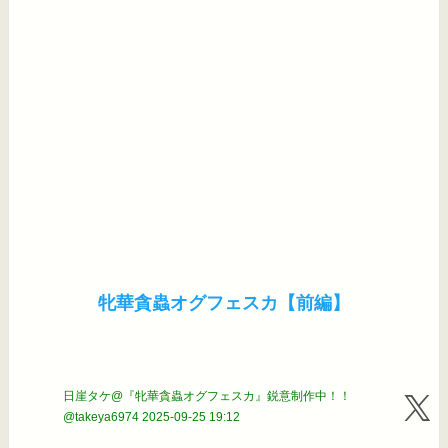
牝華貪蟲オグフェスカ【前編】
日崖タケ@『牝華貪蟲オグフェスカ』鋭意制作中！！
@takeya6974
2025-09-25 19:12