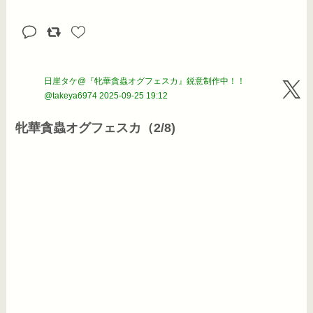
日崖タケ@『牝華貪蟲オグフェスカ』鋭意制作中！！
@takeya6974
2025-09-25 19:12
牝華貪蟲オグフェスカ（2/8)