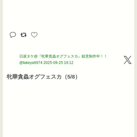
日崖タケ@『牝華貪蟲オグフェスカ』鋭意制作中！！
@takeya6974
2025-09-25 19:12
牝華貪蟲オグフェスカ（5/8）