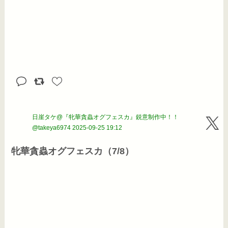
日崖タケ@『牝華貪蟲オグフェスカ』鋭意制作中！！
@takeya6974
2025-09-25 19:12
牝華貪蟲オグフェスカ（7/8）