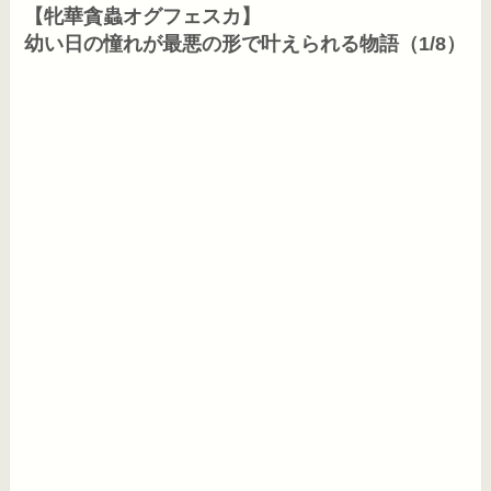
【牝華貪蟲オグフェスカ】

幼い日の憧れが最悪の形で叶えられる物語（1/8）