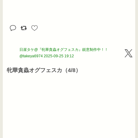
日崖タケ@『牝華貪蟲オグフェスカ』鋭意制作中！！
@takeya6974
2025-09-25 19:12
牝華貪蟲オグフェスカ（4/8）