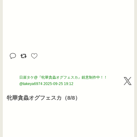
日崖タケ@『牝華貪蟲オグフェスカ』鋭意制作中！！
@takeya6974
2025-09-25 19:12
牝華貪蟲オグフェスカ（8/8）