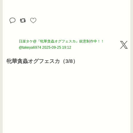
日崖タケ@『牝華貪蟲オグフェスカ』鋭意制作中！！
@takeya6974
2025-09-25 19:12
牝華貪蟲オグフェスカ（3/8）