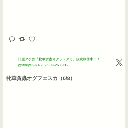
日崖タケ@『牝華貪蟲オグフェスカ』鋭意制作中！！
@takeya6974
2025-09-25 19:12
牝華貪蟲オグフェスカ（6/8）