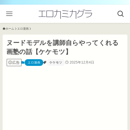
ホーム
エロ漫画
ヌードモデルを講師自らやってくれる
画塾の話【ケケモツ】
広告
2025年12月4日
エロ漫画
ケケモツ