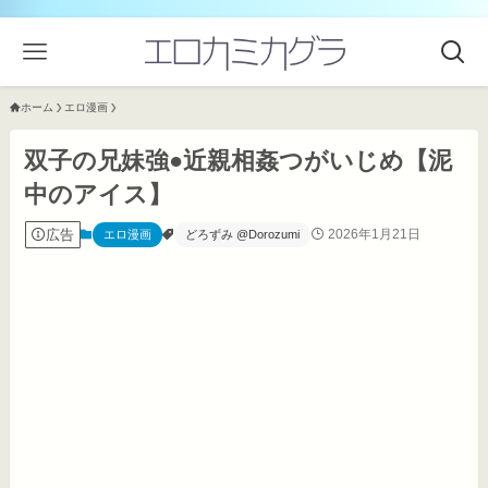
ホーム
エロ漫画
双子の兄妹強●近親相姦つがいじめ【泥
中のアイス】
広告
2026年1月21日
エロ漫画
どろずみ @Dorozumi