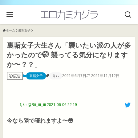
ホーム
裏垢女子
裏垢女子大生さん「襲いたい派の人が多
かったので🤭 襲ってる気分になります
か〜？？」
広告
2021年6月7日
2021年11月12日
裏垢女子
りぃ
りい @Rii_iii_iii
2021-06-06 22:19
今なら隣で寝れますよ〜😳