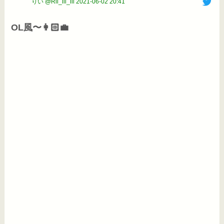
りい @Rii_iii_iii
2021-06-02 20:41
OL風〜👩🏻‍💼