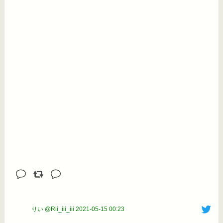
りい @Rii_iii_iii
2021-05-15 00:23