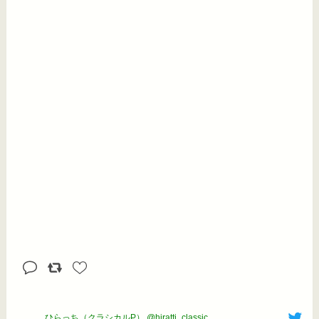
ひらっち（クラシカルP） @hiratti_classic