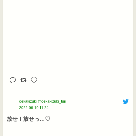
oekakizuki @oekakizuki_turi
2022-06-19 11:24
放せ！放せっ…♡