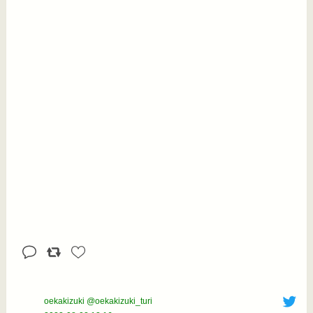
oekakizuki @oekakizuki_turi