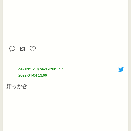
oekakizuki @oekakizuki_turi
2022-04-04 13:00
汗っかき