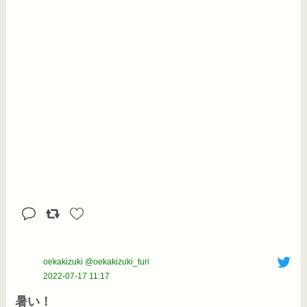
oekakizuki @oekakizuki_turi
2022-07-17 11:17
暑い！