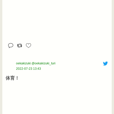
oekakizuki @oekakizuki_turi
2022-07-23 13:43
体育！