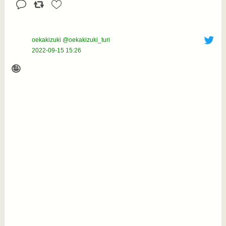
oekakizuki @oekakizuki_turi
2022-09-15 15:26
🤪