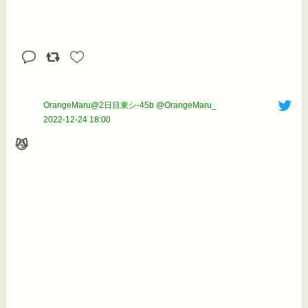
OrangeMaru@2日目東シ-45b @OrangeMaru_
2022-12-24 18:00
😼