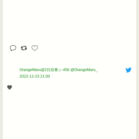
OrangeMaru@2日目東シ-45b @OrangeMaru_
2022-12-23 21:00
🖤