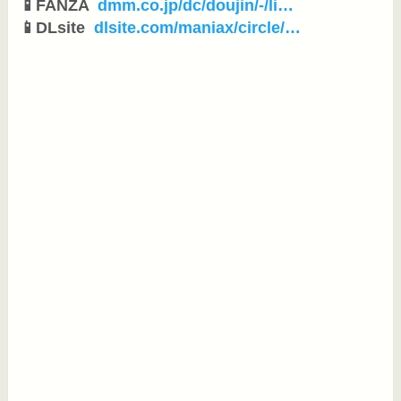
📱FANZA 
dmm.co.jp/dc/doujin/-/li
…
📱DLsite 
dlsite.com/maniax/circle/
…