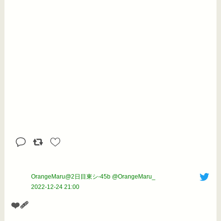
OrangeMaru@2日目東シ-45b @OrangeMaru_
2022-12-24 21:00
❤️‍🩹