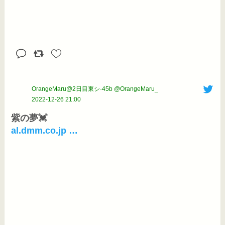
OrangeMaru@2日目東シ-45b @OrangeMaru_
2022-12-26 21:00
al.dmm.co.jp …