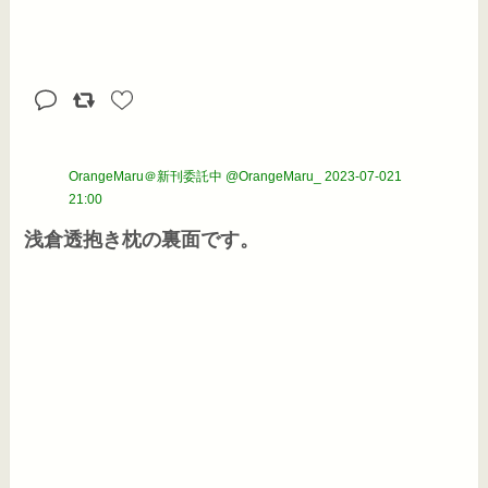
OrangeMaru＠新刊委託中 @OrangeMaru_
2023-07-021
21:00
浅倉透抱き枕の裏面です。