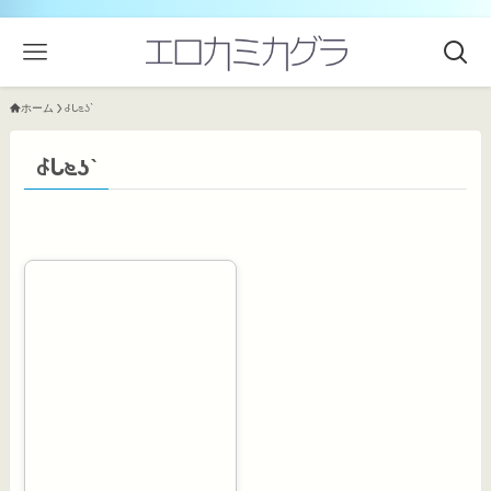
ホーム
꒭ᒐ೬ʖˋ
꒭ᒐ೬ʖˋ